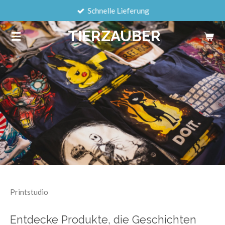
Schnelle Lieferung
Zum
Hauptinhalt
TIERZAUBER
springen
Printstudio
Entdecke Produkte, die Geschichten