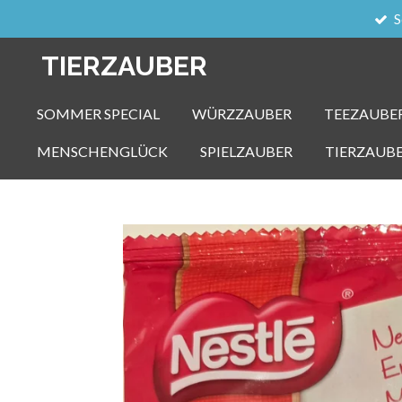
S
Zum
Hauptinhalt
TIERZAUBER
springen
SOMMER SPECIAL
WÜRZZAUBER
TEEZAUBE
MENSCHENGLÜCK
SPIELZAUBER
TIERZAUB