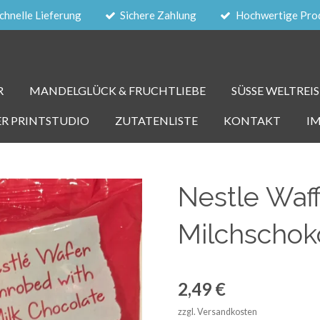
chnelle Lieferung
Sichere Zahlung
Hochwertige Pro
R
MANDELGLÜCK & FRUCHTLIEBE
SÜSSE WELTREIS
ER PRINTSTUDIO
ZUTATENLISTE
KONTAKT
I
Nestle Waff
Milchschok
2,49 €
zzgl. Versandkosten