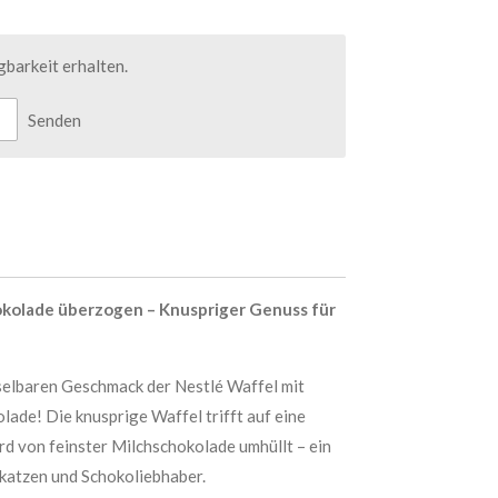
barkeit erhalten.
Senden
okolade überzogen – Knuspriger Genuss für
elbaren Geschmack der Nestlé Waffel mit
ade! Die knusprige Waffel trifft auf eine
rd von feinster Milchschokolade umhüllt – ein
hkatzen und Schokoliebhaber.