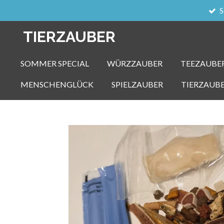
S
Zum
Hauptinhalt
TIERZAUBER
springen
SOMMER SPECIAL
WÜRZZAUBER
TEEZAUBE
MENSCHENGLÜCK
SPIELZAUBER
TIERZAUB