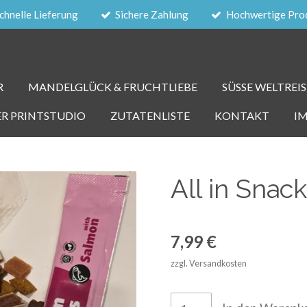
chnelle Lieferung
Sichere Zahlung
Hochwertige Pro
R
MANDELGLÜCK & FRUCHTLIEBE
SÜSSE WELTREIS
ER PRINTSTUDIO
ZUTATENLISTE
KONTAKT
I
All in Snac
7,99 €
zzgl. Versandkosten