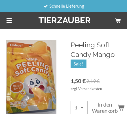
Schnelle Lieferung
Zum
Hauptinhalt
TIERZAUBER
springen
Peeling Soft
Candy Mango
Sale!
1,50 €
2,19 €
zzgl. Versandkosten
In den
Warenkorb