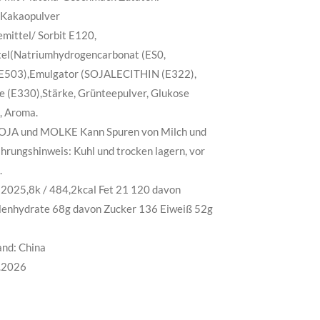
Kakaopulver
mittel/ Sorbit E120,
tel(Natriumhydrogencarbonat (ES0,
503),Emulgator (SOJALECITHIN (E322),
e (E330),Stärke, Grünteepulver, Glukose
 Aroma.
SOJA und MOLKE Kann Spuren von Milch und
rungshinweis: Kuhl und trocken lagern, vor
.
2025,8k / 484,2kcal Fet 21 120 davon
lenhydrate 68g davon Zucker 136 Eiweiß 52g
and: China
3.2026