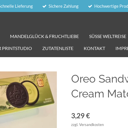
Schnelle Lieferung
Sichere Zahlung
Hochwertige Pro
MANDELGLÜCK & FRUCHTLIEBE
SÜSSE WELTREISE
R PRINTSTUDIO
ZUTATENLISTE
KONTAKT
IMPR
Oreo Sandw
Cream Mat
3,29 €
zzgl. Versandkosten