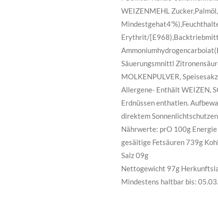
WEIZENMEHL Zucker,Palmöl,
Mindestgehat4'%),Feuchthalte
Erythrit/[E968),Backtriebmit
Ammoniumhydrogencarboiat(E
Säuerungsmnittl Zitronensäur
MOLKENPULVER, Speisesakz,
Allergene- Enthält WEIZEN, 
Erdnüssen enthatlen. Aufbewah
direktem Sonnenlichtschutzen
Nährwerte: prO 100g Energie 
gesäitige Fetsäuren 739g Koh
Salz 09g
Nettogewicht 97g Herkunftsl
Mindestens haltbar bis: 05.0