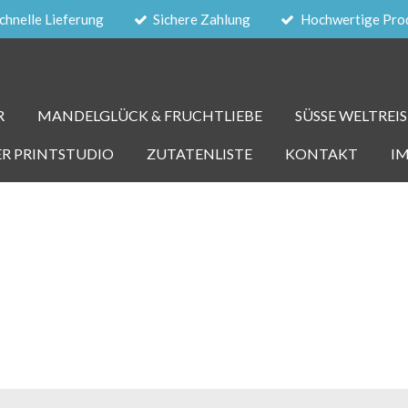
chnelle Lieferung
Sichere Zahlung
Hochwertige Pro
R
MANDELGLÜCK & FRUCHTLIEBE
SÜSSE WELTREIS
ER PRINTSTUDIO
ZUTATENLISTE
KONTAKT
I