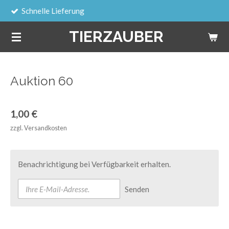
 Lieferung
Sicher
Zum
Hauptinhalt
TIERZAUBER
springen
Auktion 60
1,00 €
zzgl. Versandkosten
Benachrichtigung bei Verfügbarkeit erhalten.
Senden