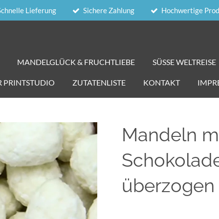
Schnelle Lieferung
Sichere Zahlung
Hochwertige Pro
MANDELGLÜCK & FRUCHTLIEBE
SÜSSE WELTREISE
R PRINTSTUDIO
ZUTATENLISTE
KONTAKT
IMPR
Mandeln mi
Schokolad
überzogen