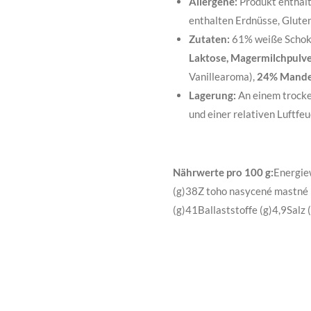
Allergene:
Produkt enthält
enthalten Erdnüsse, Glute
Zutaten:
61% weiße Schoko
Laktose, Magermilchpulver
Vanillearoma),
24% Mande
Lagerung:
An einem trocke
und einer relativen Luftfe
Nährwerte pro 100 g:
Energie
(g)38Z toho nasycené mastné
(g)41Ballaststoffe (g)4,9Salz 