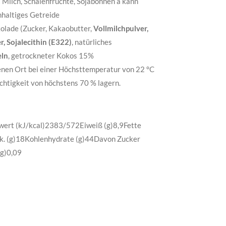
 Milch, Schalenfrüchte, Sojabohnen a kann
nhaltiges Getreide
lade (Zucker, Kakaobutter,
Vollmilchpulver,
, Sojalecithin (E322)
, natürliches
ln
, getrockneter Kokos 15%
nen Ort bei einer Höchsttemperatur von 22 °C
uchtigkeit von höchstens 70 % lagern.
wert (kJ/kcal)2383/572Eiweiß (g)8,9Fette
 k. (g)18Kohlenhydrate (g)44Davon Zucker
(g)0,09