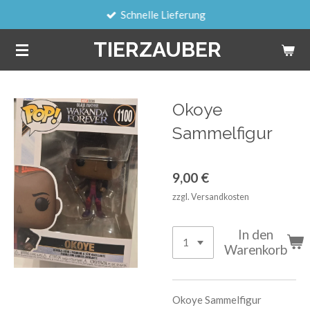
Schnelle Lieferung
Zum
Hauptinhalt
TIERZAUBER
springen
Okoye
Sammelfigur
9,00 €
zzgl. Versandkosten
In den
Warenkorb
Okoye Sammelfigur