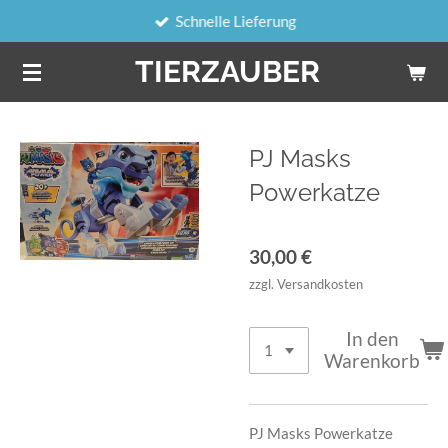
Schnelle Lieferung
Zum
Hauptinhalt
TIERZAUBER
springen
PJ Masks
Powerkatze
30,00 €
zzgl. Versandkosten
In den
Warenkorb
PJ Masks Powerkatze