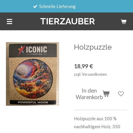
Schnelle Lieferung
Zum
Hauptinhalt
TIERZAUBER
springen
Holzpuzzle
18,99 €
zzgl. Versandkosten
In den
Warenkorb
Holzpuzzle aus 100 %
nachhaltigem Holz. 350