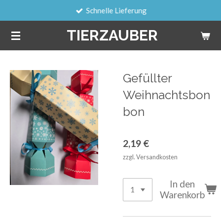
Schnelle Lieferung
Zum
Hauptinhalt
TIERZAUBER
springen
Gefüllter
Weihnachtsbon
bon
2,19 €
zzgl. Versandkosten
In den
Warenkorb