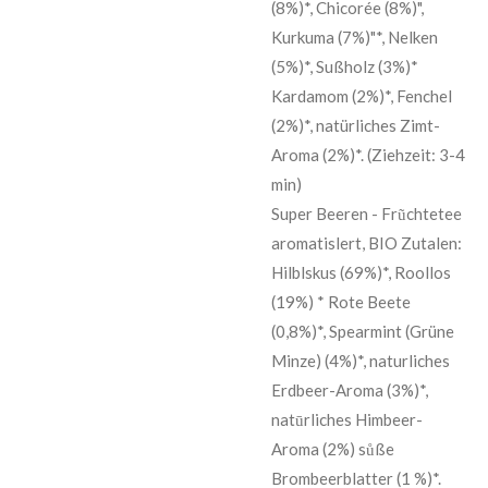
(8%)*, Chicorée (8%)",
Kurkuma (7%)"*, Nelken
(5%)*, Sußholz (3%)*
Kardamom (2%)*, Fenchel
(2%)*, natürliches Zimt-
Aroma (2%)*. (Ziehzeit: 3-4
min)
Super Beeren - Frũchtetee
aromatislert, BIO Zutalen:
Hilblskus (69%)*, Roollos
(19%) * Rote Beete
(0,8%)*, Spearmint (Grüne
Minze) (4%)*, naturliches
Erdbeer-Aroma (3%)*,
natūrliches Himbeer-
Aroma (2%) sůße
Brombeerblatter (1 %)*.