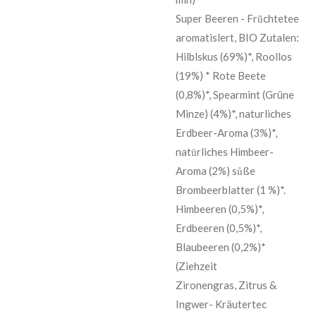
Super Beeren - Frũchtetee
aromatislert, BIO Zutalen:
Hilblskus (69%)*, Roollos
(19%) * Rote Beete
(0,8%)*, Spearmint (Grüne
Minze) (4%)*, naturliches
Erdbeer-Aroma (3%)*,
natūrliches Himbeer-
Aroma (2%) sůße
Brombeerblatter (1 %)*.
Himbeeren (0,5%)*,
Erdbeeren (0,5%)*,
Blaubeeren (0,2%)*
(Ziehzeit
Zironengras, Zitrus &
Ingwer- Kräutertec