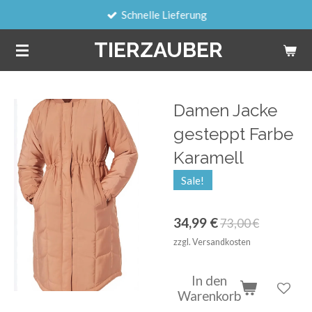
Schnelle Lieferung
Zum
Hauptinhalt
TIERZAUBER
springen
Damen Jacke
gesteppt Farbe
Karamell
Sale!
34,99 €
73,00 €
zzgl. Versandkosten
In den
Warenkorb