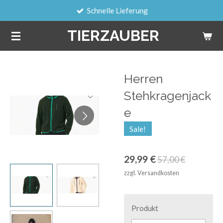
Schnelle Lieferung
Zum
Hauptinhalt
TIERZAUBER
springen
Herren
Stehkragenjack
e
Sale!
29,99 €
57,00 €
zzgl. Versandkosten
Produkt