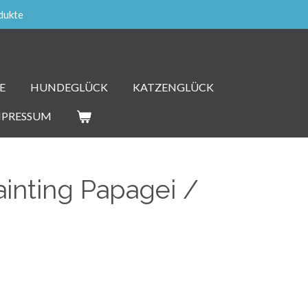
dukte
E
HUNDEGLÜCK
KATZENGLÜCK
MPRESSUM
inting Papagei /