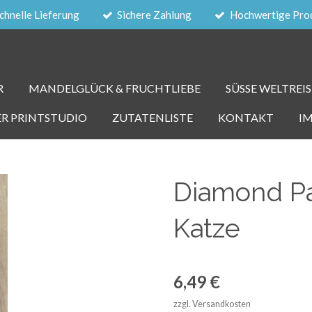
chnelle Lieferung
Sichere Zahlung
Hochwertige Pro
R
MANDELGLÜCK & FRUCHTLIEBE
SÜSSE WELTREIS
ER PRINTSTUDIO
ZUTATENLISTE
KONTAKT
I
Diamond Pa
Katze
6,49 €
zzgl. Versandkosten