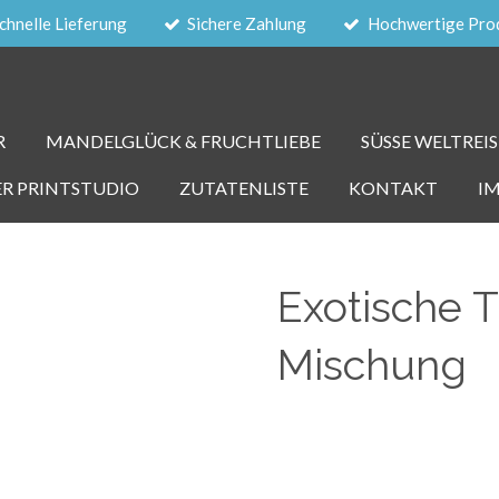
chnelle Lieferung
Sichere Zahlung
Hochwertige Pro
R
MANDELGLÜCK & FRUCHTLIEBE
SÜSSE WELTREIS
ER PRINTSTUDIO
ZUTATENLISTE
KONTAKT
I
Exotische 
Mischung