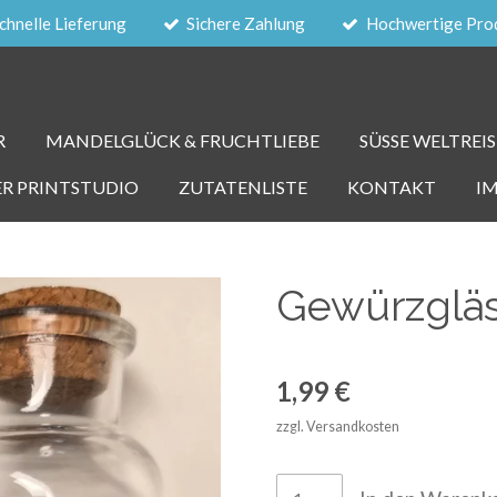
chnelle Lieferung
Sichere Zahlung
Hochwertige Pro
R
MANDELGLÜCK & FRUCHTLIEBE
SÜSSE WELTREIS
ER PRINTSTUDIO
ZUTATENLISTE
KONTAKT
I
Gewürzglä
1,99 €
zzgl. Versandkosten