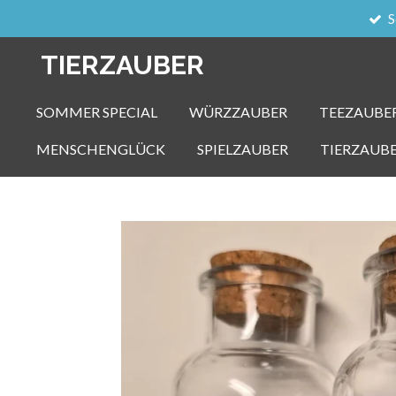
S
Zum
Hauptinhalt
TIERZAUBER
springen
SOMMER SPECIAL
WÜRZZAUBER
TEEZAUBE
MENSCHENGLÜCK
SPIELZAUBER
TIERZAUB